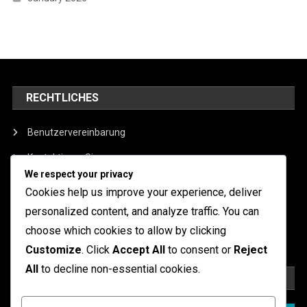
RECHTLICHES
Benutzervereinbarung
Kontaktieren Sie uns
We respect your privacy
Wer wir sind
Cookies help us improve your experience, deliver
Datenschutzrichtlinie
personalized content, and analyze traffic. You can
choose which cookies to allow by clicking
Cookie-Richtlinie
Customize
. Click
Accept All
to consent or
Reject
All
to decline non-essential cookies.
SUCHE