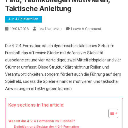
Taktische Anleitung
4-2-4 Spielerrollen
Leo Donovan
On
19/01/2026
Leave A Comment
4-
2-
Die 4-2-4-Formation ist ein dynamisches taktisches Setup im
4
Fussball, das offensive Stärke mit defensiver Stabilität
Formation:
ausbalanciert und vier Verteidiger, zwei Mittelfeldspieler und vier
Führung
Stürmer umfasst. Diese Struktur klärt nicht nur Rollen und
Auf
Verantwortlichkeiten, sondern fördert auch die Führung auf dem
Dem
Feld,
Spielfeld, sodass die Spieler einander motivieren und taktische
Teamkollegen
Anweisungen effektiv geben können.
Motivieren,
Taktische
Key sections in the article:
Anleitung
Was ist die 4-2-4-Formation im Fussball?
Definition und Struktur der 4-2-4-Formation