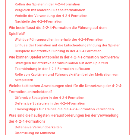
Rollen der Spieler in der 4-2-4-Formation
Vergleich mit anderen Fussballformationen
Vorteile der Verwendung der 4-2-4-Formation
Nachteile der 4-2-4-Formation
Wie beeinflusst die 4-2-4-Formation die Führung auf dem
Spielfeld?
Wichtige Führungsrollen innerhalb der 4-2-4-Formation
Einfluss der Formation auf die Entscheidungsfindung der Spieler
Beispiele für effektive Führung in der 4-2-4-Formation
Wie können Spieler Mitspieler in der 4-2-4-Formation motivieren?
Strategien für effektive Kommunikation auf dem Spielfeld
Teambindung in der 4-2-4-Formation aufbauen
Rolle von Kapitänen und Führungskräften bei der Motivation von
Mitspielern
Welche taktischen Anweisungen sind für die Umsetzung der 4-2-4-
Formation entscheidend?
Offensive Strategien in der 4-2-4-Formation
Defensive Strategien in der 4-2-4-Formation
Trainingstipps für Trainer, die die 4-2-4-Formation verwenden
Was sind die häufigsten Herausforderungen bei der Verwendung
der 4-2-4-Formation?
Defensive Verwundbarkeiten
Überfüllung im Mittelfeld