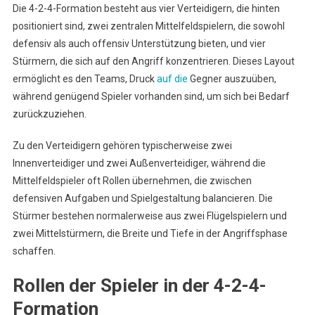
Die 4-2-4-Formation besteht aus vier Verteidigern, die hinten
positioniert sind, zwei zentralen Mittelfeldspielern, die sowohl
defensiv als auch offensiv Unterstützung bieten, und vier
Stürmern, die sich auf den Angriff konzentrieren. Dieses Layout
ermöglicht es den Teams, Druck
auf die
Gegner auszuüben,
während genügend Spieler vorhanden sind, um sich bei Bedarf
zurückzuziehen.
Zu den Verteidigern gehören typischerweise zwei
Innenverteidiger und zwei Außenverteidiger, während die
Mittelfeldspieler oft Rollen übernehmen, die zwischen
defensiven Aufgaben und Spielgestaltung balancieren. Die
Stürmer bestehen normalerweise aus zwei Flügelspielern und
zwei Mittelstürmern, die Breite und Tiefe in der Angriffsphase
schaffen.
Rollen der Spieler in der 4-2-4-
Formation