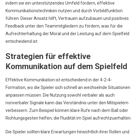
indem sie ein unterstützendes Umfeld fördern, effektive
Kommunikationstechniken nutzen und durch Vorbildfunktion
führen. Dieser Ansatz hilft, Vertrauen aufzubauen und positives
Feedback unter den Teammitgliedern zu fördern, was für die
Aufrechterhaltung der Moral und der Leistung auf dem Spielfeld
entscheidend ist.
Strategien für effektive
Kommunikation auf dem Spielfeld
Effektive Kommunikation ist entscheidend in der 4-2-4-
Formation, wo die Spieler sich schnell an wechselnde Situationen
anpassen müssen. Die Nutzung sowohl verbaler als auch
nonverbaler Signale kann das Verständnis unter den Mitspielern
verbessern. Zum Beispiel können klare Rufe nach dem Ball oder
Richtungsgesten helfen, die Fluidität im Spiel aufrechtzuerhalten.
Die Spieler sollten klare Erwartungen hinsichtlich ihrer Rollen und