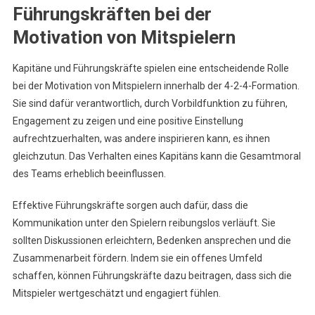
Führungskräften bei der
Motivation von Mitspielern
Kapitäne und Führungskräfte spielen eine entscheidende Rolle
bei der Motivation von Mitspielern innerhalb der 4-2-4-Formation.
Sie sind dafür verantwortlich, durch Vorbildfunktion zu führen,
Engagement zu zeigen und eine positive Einstellung
aufrechtzuerhalten, was andere inspirieren kann, es ihnen
gleichzutun. Das Verhalten eines Kapitäns kann die Gesamtmoral
des Teams erheblich beeinflussen.
Effektive Führungskräfte sorgen auch dafür, dass die
Kommunikation unter den Spielern reibungslos verläuft. Sie
sollten Diskussionen erleichtern, Bedenken ansprechen und die
Zusammenarbeit fördern. Indem sie ein offenes Umfeld
schaffen, können Führungskräfte dazu beitragen, dass sich die
Mitspieler wertgeschätzt und engagiert fühlen.