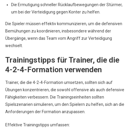
Die Ermutigung schneller Rücklaufbewegungen der Stürmer,
um bei der Verteidigung gegen Konter zu helfen.
Die Spieler müssen effektiv kommunizieren, um die defensiven
Bemühungen zu koordinieren, insbesondere während der
Übergänge, wenn das Team vom Angriff zur Verteidigung
wechselt.
Trainingstipps für Trainer, die die
4-2-4-Formation verwenden
Trainer, die die 4-2-4-Formation umsetzen, sollten sich auf
Übungen konzentrieren, die sowohl offensive als auch defensive
Fähigkeiten verbessern. Die Trainingseinheiten sollten
Spielszenarien simulieren, um den Spielern zu helfen, sich an die
Anforderungen der Formation anzupassen.
Effektive Trainingstipps umfassen: