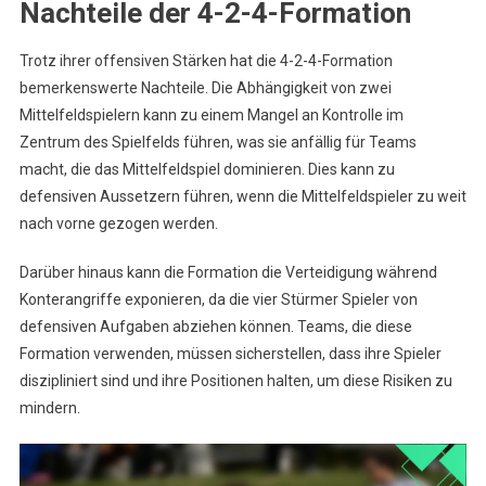
Nachteile der 4-2-4-Formation
Trotz ihrer offensiven Stärken hat die 4-2-4-Formation
bemerkenswerte Nachteile. Die Abhängigkeit von zwei
Mittelfeldspielern kann zu einem Mangel an Kontrolle im
Zentrum des Spielfelds führen, was sie anfällig für Teams
macht, die das Mittelfeldspiel dominieren. Dies kann zu
defensiven Aussetzern führen, wenn die Mittelfeldspieler zu weit
nach vorne gezogen werden.
Darüber hinaus kann die Formation die Verteidigung während
Konterangriffe exponieren, da die vier Stürmer Spieler von
defensiven Aufgaben abziehen können. Teams, die diese
Formation verwenden, müssen sicherstellen, dass ihre Spieler
diszipliniert sind und ihre Positionen halten, um diese Risiken zu
mindern.