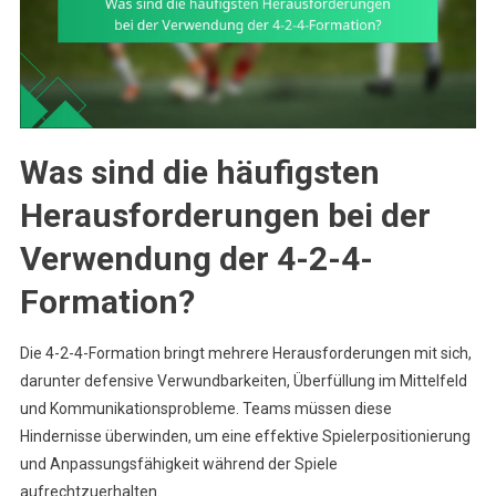
Was sind die häufigsten
Herausforderungen bei der
Verwendung der 4-2-4-
Formation?
Die 4-2-4-Formation bringt mehrere Herausforderungen mit sich,
darunter defensive Verwundbarkeiten, Überfüllung im Mittelfeld
und Kommunikationsprobleme. Teams müssen diese
Hindernisse überwinden, um eine effektive Spielerpositionierung
und Anpassungsfähigkeit während der Spiele
aufrechtzuerhalten.