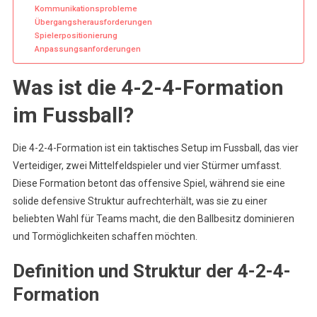
Kommunikationsprobleme
Übergangsherausforderungen
Spielerpositionierung
Anpassungsanforderungen
Was ist die 4-2-4-Formation
im Fussball?
Die 4-2-4-Formation ist ein taktisches Setup im Fussball, das vier
Verteidiger, zwei Mittelfeldspieler und vier Stürmer umfasst.
Diese Formation betont das offensive Spiel, während sie eine
solide defensive Struktur aufrechterhält, was sie zu einer
beliebten Wahl für Teams macht, die den Ballbesitz dominieren
und Tormöglichkeiten schaffen möchten.
Definition und Struktur der 4-2-4-
Formation