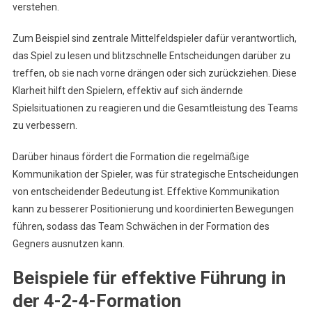
verstehen.
Zum Beispiel sind zentrale Mittelfeldspieler dafür verantwortlich,
das Spiel zu lesen und blitzschnelle Entscheidungen darüber zu
treffen, ob sie nach vorne drängen oder sich zurückziehen. Diese
Klarheit hilft den Spielern, effektiv auf sich ändernde
Spielsituationen zu reagieren und die Gesamtleistung des Teams
zu verbessern.
Darüber hinaus fördert die Formation die regelmäßige
Kommunikation der Spieler, was für strategische Entscheidungen
von entscheidender Bedeutung ist. Effektive Kommunikation
kann zu besserer Positionierung und koordinierten Bewegungen
führen, sodass das Team Schwächen in der Formation des
Gegners ausnutzen kann.
Beispiele für effektive Führung in
der 4-2-4-Formation