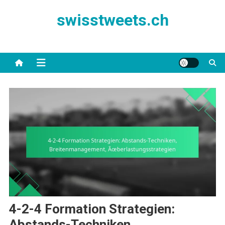
Skip
swisstweets.ch
to
content
4-2-4 Formation Strategien:
Abstands-Techniken,