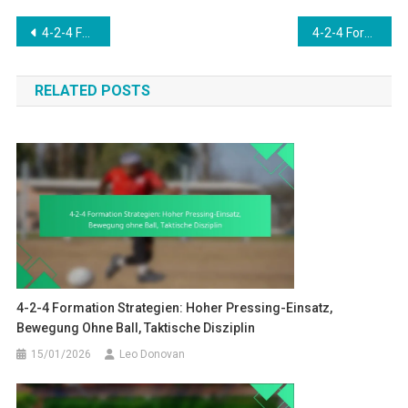
Post
4-2-4 Formation Strategien: Hoher Pressing-Einsatz, Bewegung ohne Ball, Taktische Disziplin
4-2-4 Formation: Pressing-Effektivität, Ballbesitz zurückgewinnen, Schnelle Übergänge
navigation
RELATED POSTS
4-2-4 Formation Strategien: Hoher Pressing-Einsatz,
Bewegung Ohne Ball, Taktische Disziplin
15/01/2026
Leo Donovan