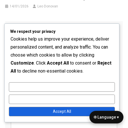
14/01/2026
Leo Donovan
Leave a Reply
We respect your privacy
Cookies help us improve your experience, deliver
Your email address will not be published.
Required fields
personalized content, and analyze traffic. You can
are marked
*
choose which cookies to allow by clicking
Comment
*
Customize
. Click
Accept All
to consent or
Reject
All
to decline non-essential cookies.
Customize
Reject All
Accept All
Name
*
🌐 Language ▾