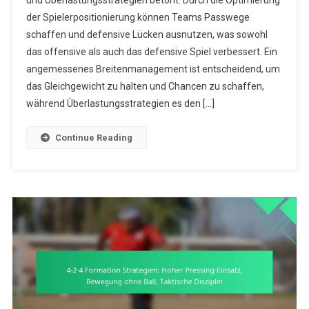
und Überlastungsstrategien betont. Durch die Optimierung
Formation
der Spielerpositionierung können Teams Passwege
Strategien:
Abstands-
schaffen und defensive Lücken ausnutzen, was sowohl
Techniken,
das offensive als auch das defensive Spiel verbessert. Ein
Breitenmanag
angemessenes Breitenmanagement ist entscheidend, um
Überlastungss
das Gleichgewicht zu halten und Chancen zu schaffen,
während Überlastungsstrategien es den […]
Continue Reading