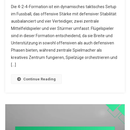
4-
Die 4-2-4-Formation ist ein dynamisches taktisches Setup
2-
im Fussball, das offensive Stärke mit defensiver Stabilität
4-
ausbalanciert und vier Verteidiger, zwei zentrale
Formation
Mittelfeldspieler und vier Stürmer umfasst. Flügelspieler
Strategien:
Rolle
sind in dieser Formation entscheidend, da sie Breite und
Der
Unterstützung in sowohl offensiven als auch defensiven
Flügelspieler,
Phasen bieten, während zentrale Spielmacher als
Zentrale
kreatives Zentrum fungieren, Spielzüge orchestrieren und
Spielgestaltun
[…]
Defensivabsi
Continue Reading