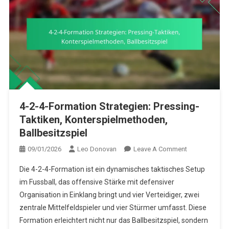
4-2-4-Formation Strategien: Pressing-
Taktiken, Konterspielmethoden,
Ballbesitzspiel
On
09/01/2026
Leo Donovan
Leave A Comment
4-
Die 4-2-4-Formation ist ein dynamisches taktisches Setup
2-
im Fussball, das offensive Stärke mit defensiver
4-
Organisation in Einklang bringt und vier Verteidiger, zwei
Formation
zentrale Mittelfeldspieler und vier Stürmer umfasst. Diese
Strategien:
Pressing-
Formation erleichtert nicht nur das Ballbesitzspiel, sondern