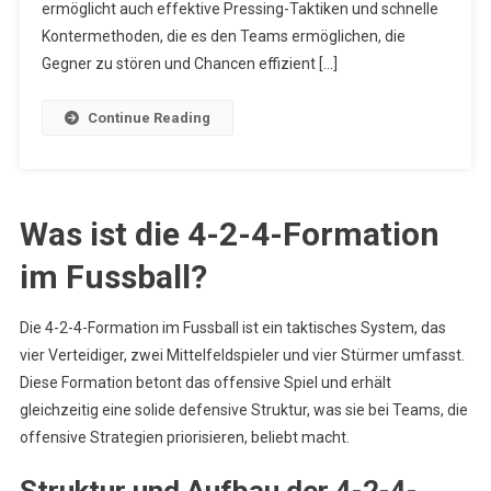
Taktiken,
ermöglicht auch effektive Pressing-Taktiken und schnelle
Konterspielm
Kontermethoden, die es den Teams ermöglichen, die
Ballbesitzspie
Gegner zu stören und Chancen effizient […]
Continue Reading
Was ist die 4-2-4-Formation
im Fussball?
Die 4-2-4-Formation im Fussball ist ein taktisches System, das
vier Verteidiger, zwei Mittelfeldspieler und vier Stürmer umfasst.
Diese Formation betont das offensive Spiel und erhält
gleichzeitig eine solide defensive Struktur, was sie bei Teams, die
offensive Strategien priorisieren, beliebt macht.
Struktur und Aufbau der 4-2-4-