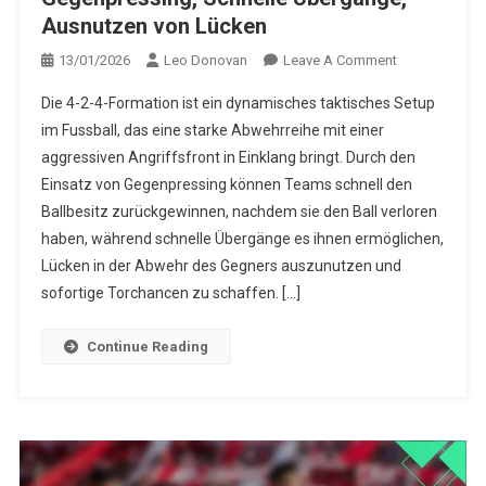
Ausnutzen von Lücken
On
13/01/2026
Leo Donovan
Leave A Comment
4-
Die 4-2-4-Formation ist ein dynamisches taktisches Setup
2-
im Fussball, das eine starke Abwehrreihe mit einer
4
aggressiven Angriffsfront in Einklang bringt. Durch den
Formation
Einsatz von Gegenpressing können Teams schnell den
Strategien:
Gegenpressin
Ballbesitz zurückgewinnen, nachdem sie den Ball verloren
Schnelle
haben, während schnelle Übergänge es ihnen ermöglichen,
Übergänge,
Lücken in der Abwehr des Gegners auszunutzen und
Ausnutzen
sofortige Torchancen zu schaffen. […]
Von
Lücken
Continue Reading