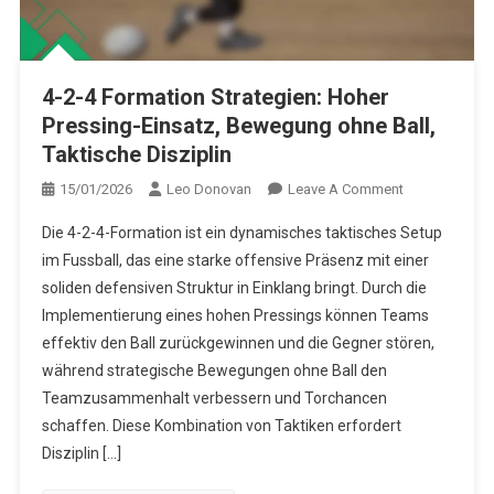
4-2-4 Formation Strategien: Hoher
Pressing-Einsatz, Bewegung ohne Ball,
Taktische Disziplin
On
15/01/2026
Leo Donovan
Leave A Comment
4-
Die 4-2-4-Formation ist ein dynamisches taktisches Setup
2-
im Fussball, das eine starke offensive Präsenz mit einer
4
soliden defensiven Struktur in Einklang bringt. Durch die
Formation
Implementierung eines hohen Pressings können Teams
Strategien:
Hoher
effektiv den Ball zurückgewinnen und die Gegner stören,
Pressing-
während strategische Bewegungen ohne Ball den
Einsatz,
Teamzusammenhalt verbessern und Torchancen
Bewegung
schaffen. Diese Kombination von Taktiken erfordert
Ohne
Disziplin […]
Ball,
Taktische