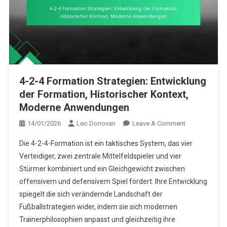
4-2-4 Formation Strategien: Entwicklung
der Formation, Historischer Kontext,
Moderne Anwendungen
On
14/01/2026
Leo Donovan
Leave A Comment
4-
Die 4-2-4-Formation ist ein taktisches System, das vier
2-
Verteidiger, zwei zentrale Mittelfeldspieler und vier
4
Stürmer kombiniert und ein Gleichgewicht zwischen
Formation
offensivem und defensivem Spiel fördert. Ihre Entwicklung
Strategien:
Entwicklung
spiegelt die sich verändernde Landschaft der
Der
Fußballstrategien wider, indem sie sich modernen
Formation,
Trainerphilosophien anpasst und gleichzeitig ihre